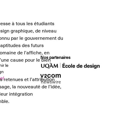
resse à tous les étudiants
sign graphique, de niveau
econnu par le gouvernement du
aptitudes des futurs
domaine de l’affiche, en
Nos partenaires
’une cause pour le bien
ir le
gn
on!
s retenues et l’attribution
sage, la nouveauté de l’idée,
leur intégration
mble.