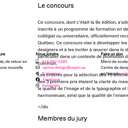
Le concours
Ce concours, dont c’était la 8e édition, s’ad
inscrits à un programme de formation en de
collégial ou universitaire, officiellement r
Québec. Ce concours vise à développer les 
designers et à les inciter à œuvrer dans le 
ure
Nous joindre
Faire un don
particulier dans un contexte de promotion d
le, de retour en
514-987-3395
Merci de souten
commun.
une nouvelle
centre.design@uqam.ca
Centre de desi
S’abonner
en faisant
un d
Les critères pour la sélection des 15 affiche
Facebook
des 3 premiers prix étaient la clarté du mes
Instagram
la qualité de l’image et de la typographie et 
harmonieuse, ainsi que la qualité de l’ense
</div
Membres du jury