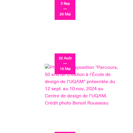
3 Sep
—
20 Mai
22 Août
—
10 Mai