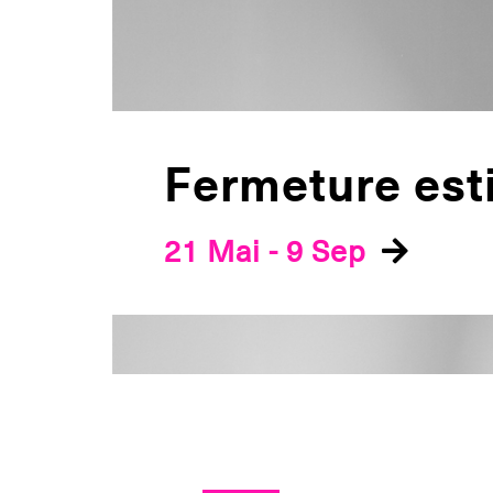
Fermeture est
21 Mai
-
9 Sep