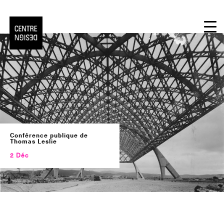
Skip
to
content
Conférence publique de
Thomas Leslie
2 Déc