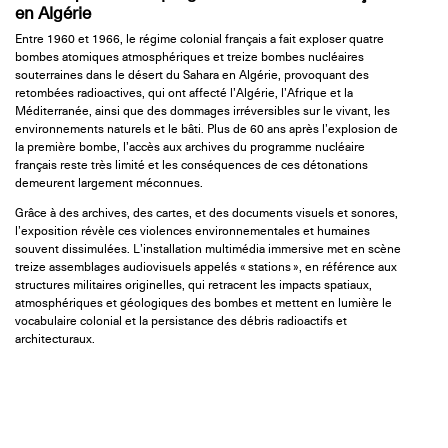
en Algérie
Entre 1960 et 1966, le régime colonial français a fait exploser quatre
bombes atomiques atmosphériques et treize bombes nucléaires
souterraines dans le désert du Sahara en Algérie, provoquant des
retombées radioactives, qui ont affecté l’Algérie, l’Afrique et la
Méditerranée, ainsi que des dommages irréversibles sur le vivant, les
environnements naturels et le bâti. Plus de 60 ans après l’explosion de
la première bombe, l’accès aux archives du programme nucléaire
français reste très limité et les conséquences de ces détonations
demeurent largement méconnues.
Grâce à des archives, des cartes, et des documents visuels et sonores,
l’exposition révèle ces violences environnementales et humaines
souvent dissimulées. L’installation multimédia immersive met en scène
treize assemblages audiovisuels appelés « stations », en référence aux
structures militaires originelles, qui retracent les impacts spatiaux,
atmosphériques et géologiques des bombes et mettent en lumière le
vocabulaire colonial et la persistance des débris radioactifs et
architecturaux.