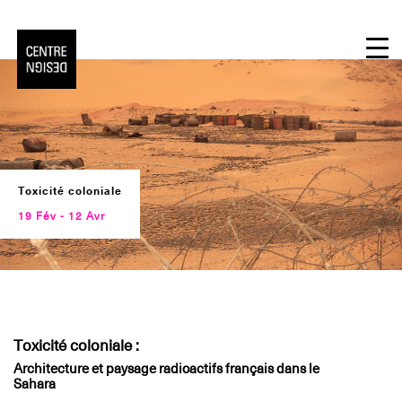
Skip
to
content
Toxicité coloniale
19 Fév
-
12 Avr
Toxicité coloniale :
Architecture et paysage radioactifs français dans le
Sahara