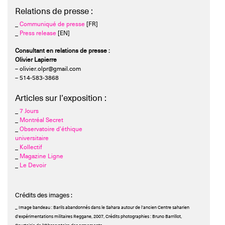
Relations de presse :
_
Communiqué de presse
[FR]
_
Press release
[EN]
Consultant en relations de presse :
Olivier Lapierre
– olivier.olpr@gmail.com
– 514-583-3868
Articles sur l’exposition :
_
7 Jours
_
Montréal Secret
_
Observatoire d’éthique
universitaire
_
Kollectif
_
Magazine Ligne
_
Le Devoir
Crédits des images :
_ Image bandeau : Barils abandonnés dans le Sahara autour de l’ancien Centre saharien
d’expérimentations militaires Reggane, 2007, Crédits photographies : Bruno Barrillot,