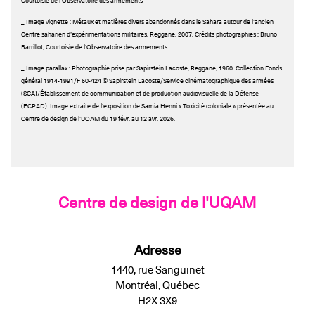
Courtoisie de l’Observatoire des armements
_ Image vignette : Métaux et matières divers abandonnés dans le Sahara autour de l’ancien
Centre saharien d’expérimentations militaires, Reggane, 2007, Crédits photographies : Bruno
Barrillot, Courtoisie de l’Observatoire des armements
_ Image parallax : Photographie prise par Sapirstein Lacoste, Reggane, 1960. Collection Fonds
général 1914-1991/F 60-424 © Sapirstein Lacoste/Service cinématographique des armées
(SCA)/Établissement de communication et de production audiovisuelle de la Défense
(ECPAD). Image extraite de l’exposition de Samia Henni « Toxicité coloniale » présentée au
Centre de design de l’UQAM du 19 févr. au 12 avr. 2026.
Centre de design de l'UQAM
Adresse
1440, rue Sanguinet
Montréal, Québec
H2X 3X9