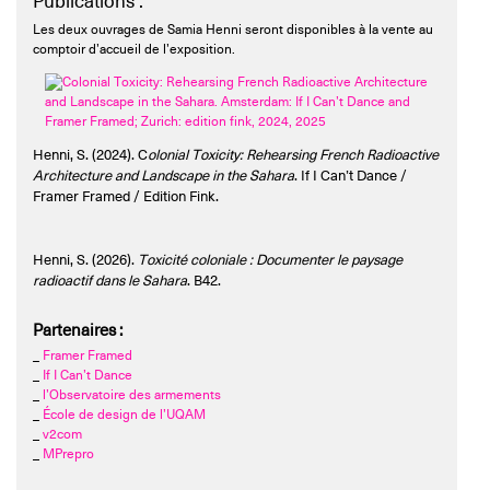
Publications :
Les deux ouvrages de Samia Henni seront disponibles à la vente au
comptoir d’accueil de l’exposition.
Henni, S. (2024). C
olonial Toxicity: Rehearsing French Radioactive
Architecture and Landscape in the Sahara
. If I Can’t Dance /
Framer Framed / Edition Fink.
Henni, S. (2026).
Toxicité coloniale : Documenter le paysage
radioactif dans le Sahara
. B42.
Partenaires :
_
Framer Framed
_
If I Can’t Dance
_
l’Observatoire des armements
_
École de design de l’UQAM
_
v2com
_
MPrepro