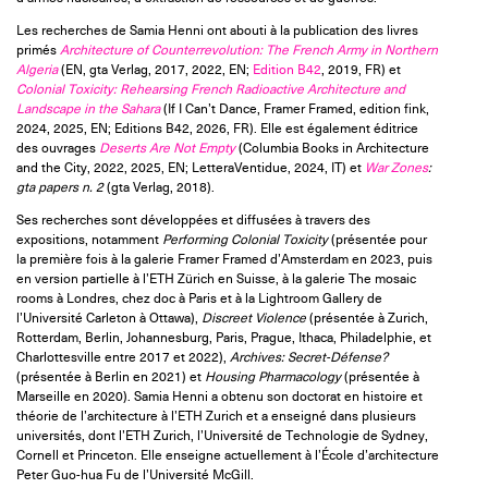
Les recherches de Samia Henni ont abouti à la publication des livres
primés
Architecture of Counterrevolution: The French Army in Northern
Algeria
(EN, gta Verlag, 2017, 2022, EN;
Edition B42
, 2019, FR) et
Colonial Toxicity: Rehearsing French Radioactive Architecture and
Landscape in the Sahara
(If I Can’t Dance, Framer Framed, edition fink,
2024, 2025, EN; Editions B42, 2026, FR). Elle est également éditrice
des ouvrages
Deserts Are Not Empty
(Columbia Books in Architecture
and the City, 2022, 2025, EN; LetteraVentidue, 2024, IT) et
War Zones
:
gta papers n. 2
(gta Verlag, 2018).
Ses recherches sont développées et diffusées à travers des
expositions, notamment
Performing Colonial Toxicity
(présentée pour
la première fois à la galerie Framer Framed d’Amsterdam en 2023, puis
en version partielle à l’ETH Zürich en Suisse, à la galerie The mosaic
rooms à Londres, chez doc à Paris et à la Lightroom Gallery de
l’Université Carleton à Ottawa),
Discreet Violence
(présentée à Zurich,
Rotterdam, Berlin, Johannesburg, Paris, Prague, Ithaca, Philadelphie, et
Charlottesville entre 2017 et 2022),
Archives: Secret-Défense?
(présentée à Berlin en 2021) et
Housing Pharmacology
(présentée à
Marseille en 2020). Samia Henni a obtenu son doctorat en histoire et
théorie de l’architecture à l’ETH Zurich et a enseigné dans plusieurs
universités, dont l’ETH Zurich, l’Université de Technologie de Sydney,
Cornell et Princeton. Elle enseigne actuellement à l’École d’architecture
Peter Guo-hua Fu de l’Université McGill.