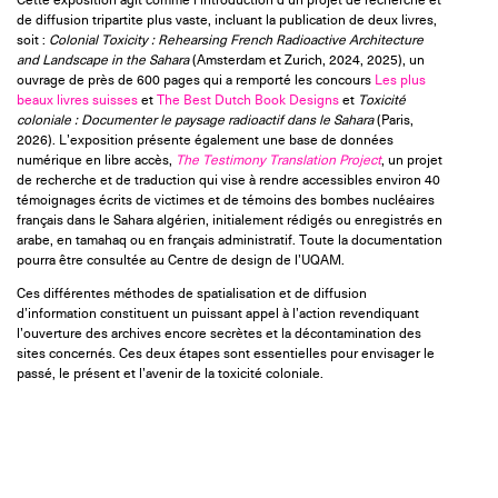
Cette exposition agit comme l’introduction d’un projet de recherche et
de diffusion tripartite plus vaste, incluant la publication de deux livres,
soit :
Colonial Toxicity : Rehearsing French Radioactive Architecture
and Landscape in the Sahara
(Amsterdam et Zurich, 2024, 2025), un
ouvrage de près de 600 pages qui a remporté les concours
Les plus
beaux livres suisses
et
The Best Dutch Book Designs
et
Toxicité
coloniale : Documenter le paysage radioactif dans le Sahara
(Paris,
2026). L’exposition présente également une base de données
numérique en libre accès,
The Testimony Translation Project
, un projet
de recherche et de traduction qui vise à rendre accessibles environ 40
témoignages écrits de victimes et de témoins des bombes nucléaires
français dans le Sahara algérien, initialement rédigés ou enregistrés en
arabe, en tamahaq ou en français administratif. Toute la documentation
pourra être consultée au Centre de design de l’UQAM.
Ces différentes méthodes de spatialisation et de diffusion
d’information constituent un puissant appel à l’action revendiquant
l’ouverture des archives encore secrètes et la décontamination des
sites concernés. Ces deux étapes sont essentielles pour envisager le
passé, le présent et l’avenir de la toxicité coloniale.