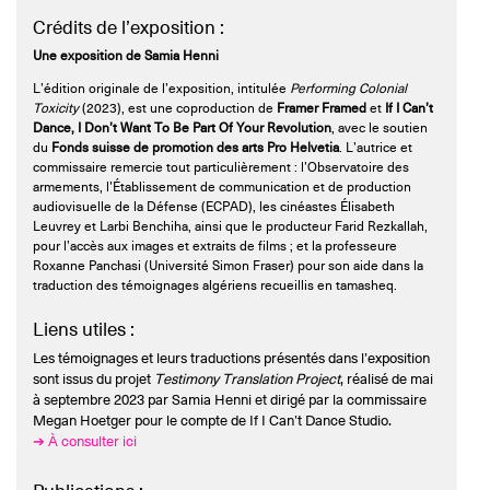
Crédits de l’exposition :
Une exposition de Samia Henni
L’édition originale de l’exposition, intitulée
Performing Colonial
Toxicity
(2023), est une coproduction de
Framer Framed
et
If I Can’t
Dance, I Don’t Want To Be Part Of Your Revolution
, avec le soutien
du
Fonds suisse de promotion des arts Pro Helvetia
. L’autrice et
commissaire remercie tout particulièrement : l’Observatoire des
armements, l’Établissement de communication et de production
audiovisuelle de la Défense (ECPAD), les cinéastes Élisabeth
Leuvrey et Larbi Benchiha, ainsi que le producteur Farid Rezkallah,
pour l’accès aux images et extraits de films ; et la professeure
Roxanne Panchasi (Université Simon Fraser) pour son aide dans la
traduction des témoignages algériens recueillis en tamasheq.
Liens utiles :
Les témoignages et leurs traductions présentés dans l’exposition
sont issus du projet
Testimony Translation Project
, réalisé de mai
à septembre 2023 par Samia Henni et dirigé par la commissaire
Megan Hoetger pour le compte de If I Can’t Dance Studio.
➔ À consulter ici