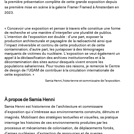
la première présentation complète de cette grande exposition depuis
sa première mise en scène à la galerie Framer Framed à Amsterdam en
2023.
« Concevoir une exposition et penser à travers elle constitue une forme
de recherche et une manière d’interpeller une pluralité de publics.
L’intention de l’exposition est double : d’une part, exposer la
production architecturale et paysagère de la radioactivité ainsi que
l’impact irréversible et continu de cette production et de cette
contamination; d’autre part, les juxtaposer à des témoignages
marquants de victimes du nucléaire. L’exposition se veut également un
appel à la déclassification des archives institutionnelles et à la
décontamination des sites autour desquels vivent encore les
populations sahariennes. Pour toutes ces raisons, je remercie le Centre
de design de l’UQAM de contribuer à la circulation internationale de
cette exposition. »
Samia Henni, historienne et commissaire de l’exposition.
À propos de Samia Henni
Samia Henni est historienne de l’architecture et commissaire
d’exposition qui s’intéresse aux environnements construits, détruits et
imaginés. Mobilisant des stratégies textuelles et visuelles, sa pratique
interroge les histoires de ces environnements produites par les
processus et mécanismes de colonisation, de déplacements forcés,
d’armes nucléaires, d’extraction de ressources et de guerres.