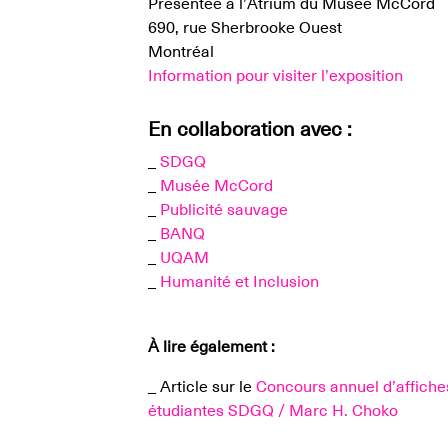
Présentée à l’Atrium du Musée McCord
2024-
690, rue Sherbrooke Ouest
Montréal
2025
Information pour visiter l’exposition
En collaboration avec :
19
_
SDGQ
Mar
_
Musée McCord
-
_
Publicité sauvage
7
_
BANQ
Avr
_
UQAM
_
Humanité et Inclusion
À lire également :
_ Article sur le
Concours annuel d’affiche
étudiantes SDGQ / Marc H. Choko