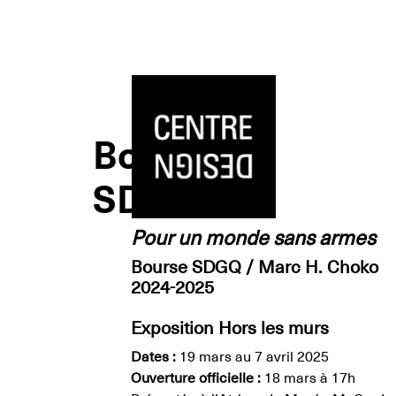
Skip
to
content
Bourse
SDGQ
/
Pour un monde sans armes
Bourse SDGQ / Marc H. Choko
Marc
2024-2025
H.
Exposition Hors les murs
Dates :
19 mars au 7 avril 2025
Choko
Ouverture officielle :
18 mars à 17h