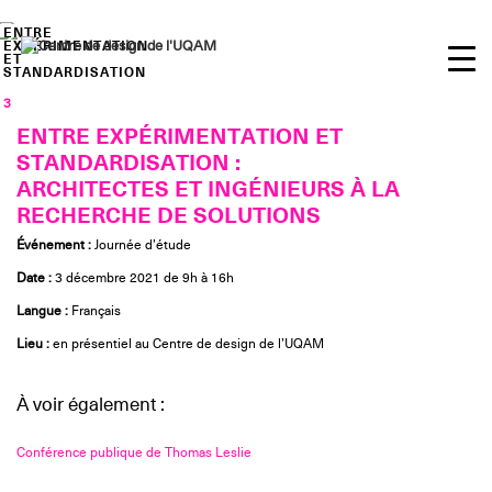
Skip
to
ENTRE
EXPÉRIMENTATION
content
ET
STANDARDISATION
3
Déc
ENTRE EXPÉRIMENTATION ET
STANDARDISATION :
ARCHITECTES ET INGÉNIEURS À LA
RECHERCHE DE SOLUTIONS
Événement :
Journée d’étude
Date :
3 décembre 2021 de 9h à 16h
Langue :
Français
Lieu :
en présentiel au Centre de design de l’UQAM
À voir également :
Conférence publique de Thomas Leslie