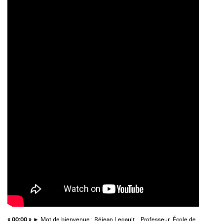
« 00:00 »
► Mot de bienvenue : Réjean Legault _ Professeur, École de