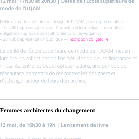
12 mai, 17h30 et 20h30
|
Défilé de l’École supérieure de
mode de l’UQAM
Défilé de mode au Centre de design de l’UQAM, deux représentation
– 17 h 30 (représentation pour l’industrie et les médias — inscription
obligatoire auprès de perrault-fortier.caroline@uqam.ca)
– 20 h 30 (représentation publique —
inscription obligatoire
)
Le défilé de l’École supérieure de mode de l’UQAM met en
lumière les collections de fins d’études de douze finissantes et
finissants. Entre les deux représentations, une période de
réseautage permettra de rencontrer les designers et
d’échanger autour de leurs démarches.
Femmes architectes du changement
13 mai, de 16h30 à 19h
|
Lancement de livre
e