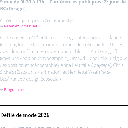
e
9 mai de 9h30 à 17h
|
Conférences publiques
(2
jour de
RCxDesign)
Conférences publiques au Centre de design
➔
Réservez votre billet
e
Cette année, la 40
édition de Design international est lancée
le 9 mai, lors de la deuxième journée du colloque RCxDesign,
avec des conférences ouvertes au public de Paul Gangloff
(Pays-Bas / édition et typographie), Arnaud Hendrickx (Belgique
/ exposition et scénographie), Anna Lei (Italie / paysage), Chris
Sickels (États-Unis / animation) et Henriëtte Waal (Pays-
Bas/France / design écosocial).
➔
Programme
Défilé de mode 2026