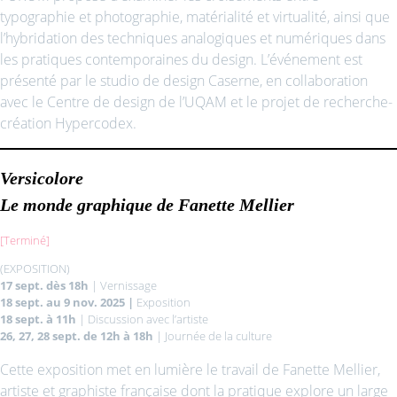
typographie et photographie, matérialité et virtualité, ainsi que
l’hybridation des techniques analogiques et numériques dans
les pratiques contemporaines du design. L’événement est
présenté par le studio de design Caserne, en collaboration
avec le Centre de design de l’UQAM et le projet de recherche-
création Hypercodex.
Versicolore
Le monde graphique de Fanette Mellier
[Terminé]
(EXPOSITION)
17 sept. dès 18h
| Vernissage
18 sept. au 9 nov. 2025 |
Exposition
18 sept. à 11h
| Discussion avec l’artiste
26, 27, 28 sept. de 12h à 18h
| Journée de la culture
Cette exposition met en lumière le travail de Fanette Mellier,
artiste et graphiste française dont la pratique explore un large