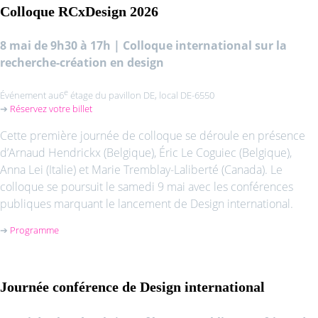
Colloque RCxDesign 2026
8 mai de 9h30 à 17h
|
Colloque international sur la
recherche-création en design
e
Événement au6
étage du pavillon DE, local DE-6550
➔
Réservez votre billet
Cette première journée de colloque se déroule en présence
d’Arnaud Hendrickx (Belgique), Éric Le Coguiec (Belgique),
Anna Lei (Italie) et Marie Tremblay-Laliberté (Canada). Le
colloque se poursuit le samedi 9 mai avec les conférences
publiques marquant le lancement de Design international.
➔
Programme
Journée conférence de
Design international