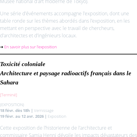
Musée national d’art moderne de Tokyo).
Une série d’événements accompagne l’exposition, dont une
table ronde sur les thèmes abordés dans l’exposition, en les
mettant en perspective avec le travail de chercheurs,
d’architectes et d’ingénieurs locaux.
➔
En savoir plus sur l’exposition
T
oxicité coloniale
Architecture et paysage radioactifs français dans le
Sahara
[Terminé]
(EXPOSITION)
18 févr. dès 18h |
Vernissage
19 févr. au 12 avr. 2026 |
Exposition
Cette exposition de l’historienne de l’architecture et
commissaire Samia Henni dévoile les impacts dévastateurs des