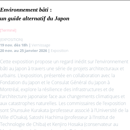
Environnement bâti
:
un
guide alternatif du Japon
[Terminé]
(EXPOSITION)
19 nov. dès 18h |
Vernissage
20 nov. au 25 janvier 2026
|
Exposition
Cette exposition propose un regard inédit sur l’environnement
bâti au Japon à travers une série de projets architecturaux et
urbains. L’exposition, présentée en collaboration avec la
Fondation du Japon et le Consulat Général du Japon à
Montréal, explore la résilience des infrastructures et de
l’architecture japonaise face aux changements climatiques et
aux catastrophes naturelles. Les commissaires de l’exposition
sont Shunsuke Kurakata (professeur associé à l’Université de la
Ville d’Osaka), Satoshi Hachima (professeur à l’Institut de
Technologie de Chiba) et Kenjiro Hosaka (conservateur au