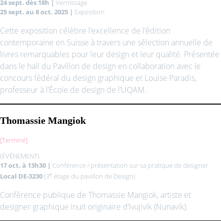
24 sept. dès 18h |
Vernissage
25
sept. au 8 oct. 2025 |
Exposition
Cette exposition célèbre l’excellence de l’édition
contemporaine en Suisse à travers une sélection annuelle de
livres remarquables pour leur design et leur qualité. Présentée
dans le hall du Pavillon de design en collaboration avec le
concours fédéral du design graphique et Louise Paradis,
professeur à l’École de design de l’UQAM.
Thomassie Mangiok
[Terminé]
(ÉVÉNEMENT)
17 oct. à 13h30 |
Conférence / présentation sur sa pratique de designer
e
Local DE-3230
(3
étage du pavillon de Design)
Conférence publique de Thomassie Mangiok, artiste et
designer graphique inuit originaire d’Ivujivik (Nunavik).