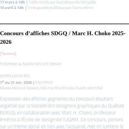
17 mars à 14h |
Table ronde sur la pratique de l’enquête
10 avril à 14h |
Visite guidée publique par Samia Henni
Concours d’affiches SDGQ / Marc H. Choko 2025-
2026
[Terminé]
Présentée au Musée McCord Stewart
(HORS LES MURS)
e
1
au 21 avr. 2026 |
Exposition
Musée McCord Stewart, 690, rue Sherbrooke Ouest, Montréal
Exposition des affiches gagnantes du concours étudiant
organisé par la Société des designers graphiques du Québec
(SDGQ), en collaboration avec Marc H. Choko, professeur
émérite à l’École de design de l’UQAM. Ce concours, portant
sur un thème social en lien avec l’actualité, met en lumière le