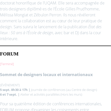
doctorat honorifique de l’UQAM. Elle sera accompagnée de
trois designers diplômé·es de l’École Gilles Prud’homme,
Mélissa Mongiat et Zébulon Perron. Ils nous révéleront
comment la collaboration est au cœur de leur pratique de
design. Sans suivra le lancement de la publication
État des
lieux : 50 ans à l’École de design
, avec bar et DJ dans la cour
intérieure.
FORUM
[Terminé]
Sommet de designers locaux et internationaux
(ÉVÉNEMENT)
5 sept. 8h30 à 17h |
Journée de conférences (au Centre de design)
6 et 7 sept. |
Atelier et activités parallèles (Hors les murs)
Pour sa quatrième édition de conférences internationales,
FORUM propose d’examiner les croisements entre