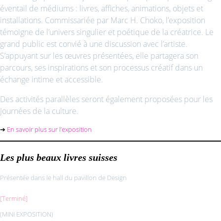
éventail de médiums : livres, affiches, animations, objets et
installations. Commissariée par Marc H. Choko, l’exposition
témoigne de l’univers singulier et poétique de la créatrice. Le
grand public est convié à une discussion avec l’artiste.
S’appuyant sur les œuvres présentées, elle partagera son
parcours, ses inspirations et son processus créatif dans un
échange intime et accessible.
Des activités parallèles seront également proposées pour les
Journées de la culture.
➔
En savoir plus sur l’exposition
Les plus beaux livres suisses
Présentée dans le hall du pavillon de Design
[Terminé]
(MINI EXPOSITION)