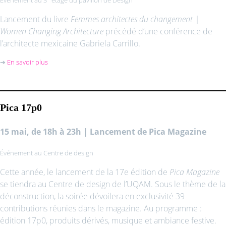
Événement au 3
étage du pavillon de Design
Lancement du livre
Femmes architectes du changement
|
Women Changing Architecture
précédé d’une conférence de
l’architecte mexicaine Gabriela Carrillo.
➔
En savoir plus
Pica 17p0
15 mai, de 18h à 23h | Lancement de Pica Magazine
Événement au Centre de design
Cette année, le lancement de la 17e édition de
Pica Magazine
se tiendra au Centre de design de l’UQAM. Sous le thème de la
déconstruction, la soirée dévoilera en exclusivité 39
contributions réunies dans le magazine. Au programme :
édition 17p0, produits dérivés, musique et ambiance festive.