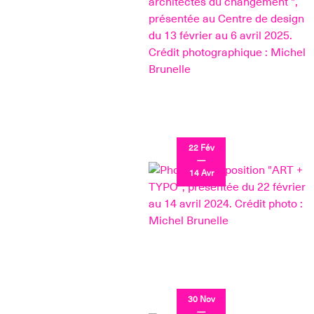
22 Fév
—
14 Avr
30 Nov
—