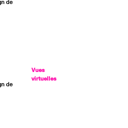
gn de
Vues
virtuelles
gn de