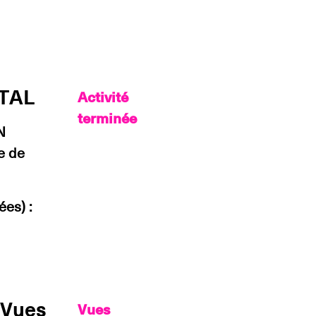
OTAL
Activité
terminée
N
e de
ées) :
Vues
Vues