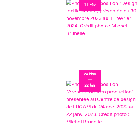
11 Fév
24 Nov
—
22 Jan