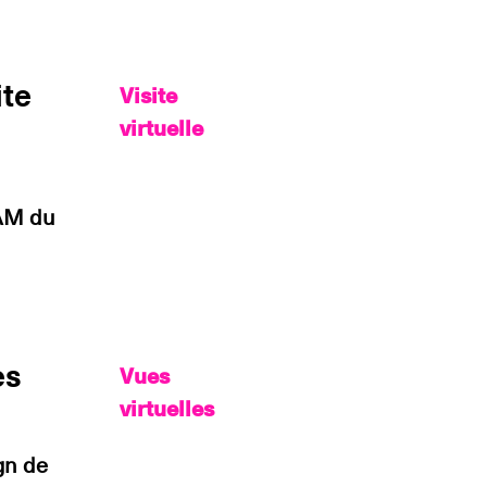
te
Visite
virtuelle
QAM du
es
Vues
virtuelles
gn de