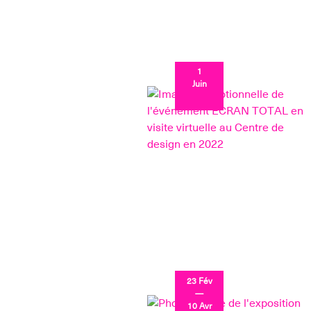
1
Juin
23 Fév
—
10 Avr