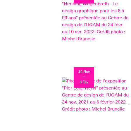
24 Nov
—
6 Fév