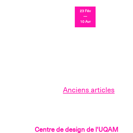
23 Fév
—
10 Avr
Navigation
Anciens articles
des
articles
Centre de design de l'UQAM