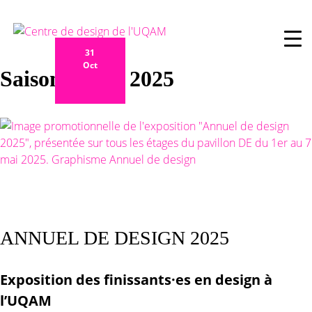
Skip
to
content
28 Nov
19 Mar
13 Fév
1 Mai
6 Déc
16
31
5
8
7
Nov
Nov
Déc
Oct
Avr
—
—
—
—
—
Saison 2024 / 2025
10 Jan
7 Mai
8 Déc
7 Avr
6 Avr
ANNUEL DE DESIGN 2025
Exposition des finissants·es en design à
l’UQAM